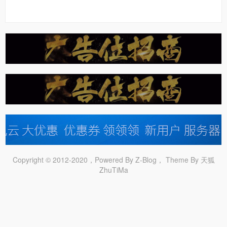
Copyright © 2012-2020，Powered By
Z-Blog
， Theme By 天狐
ZhuTiMa