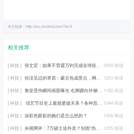
本文链接：
http://sou.zhutima.com/?id=5
相关推荐
[ 科技 ]
张文宏：如果不雷霆万钧完成全球疫苗接种，新冠将永远存在
2093 阅读
[ 科技 ]
你没见过的草原：蒙古包成景点，网络神曲响起
1253 阅读
[ 科技 ]
詹皇受伤瞬间画面曝光 右脚踝向外侧翻转近70度
1182 阅读
[ 科技 ]
综艺节目史上最尬婆媳关系？各种忽视＋嫌弃
1244 阅读
[ 科技 ]
涂彩色眼影的她们是怎么想的？
1206 阅读
[ 科技 ]
央视网评：7万硕士送外卖？别因“伪焦虑”而瞎焦虑
1235 阅读