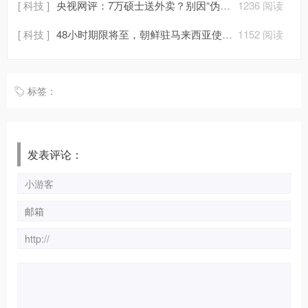
[ 科技 ]
央视网评：7万硕士送外卖？别因“伪焦虑”而瞎焦虑
1236 阅读
[ 科技 ]
48小时期限将至，朝鲜驻马来西亚使馆人员准备离境
1152 阅读
标签：
发表评论：