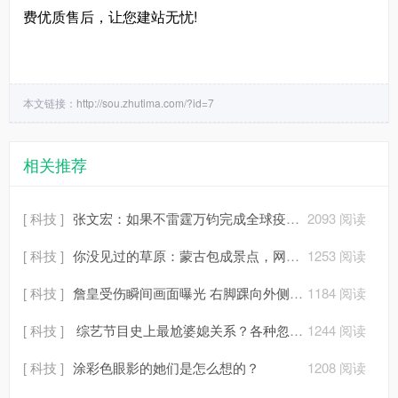
费优质售后，让您建站无忧!
本文链接：
http://sou.zhutima.com/?id=7
相关推荐
[ 科技 ]
张文宏：如果不雷霆万钧完成全球疫苗接种，新冠将永远存在
2093 阅读
[ 科技 ]
你没见过的草原：蒙古包成景点，网络神曲响起
1253 阅读
[ 科技 ]
詹皇受伤瞬间画面曝光 右脚踝向外侧翻转近70度
1184 阅读
[ 科技 ]
综艺节目史上最尬婆媳关系？各种忽视＋嫌弃
1244 阅读
[ 科技 ]
涂彩色眼影的她们是怎么想的？
1208 阅读